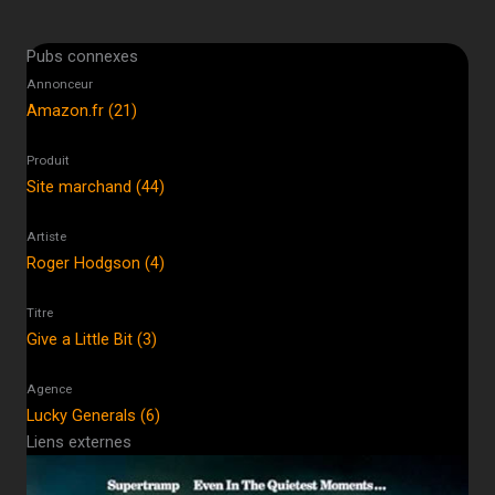
Pubs connexes
Annonceur
Amazon.fr (21)
Produit
Site marchand (44)
Artiste
Roger Hodgson (4)
Titre
Give a Little Bit (3)
Agence
Lucky Generals (6)
Liens externes