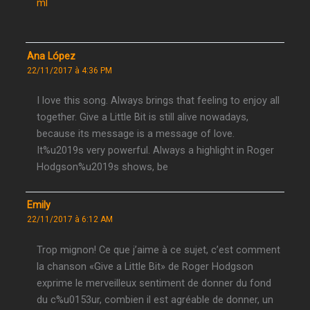
ml
Ana López
22/11/2017 à 4:36 PM
I love this song. Always brings that feeling to enjoy all
together. Give a Little Bit is still alive nowadays,
because its message is a message of love.
It%u2019s very powerful. Always a highlight in Roger
Hodgson%u2019s shows, be
Emily
22/11/2017 à 6:12 AM
Trop mignon! Ce que j’aime à ce sujet, c’est comment
la chanson «Give a Little Bit» de Roger Hodgson
exprime le merveilleux sentiment de donner du fond
du c%u0153ur, combien il est agréable de donner, un