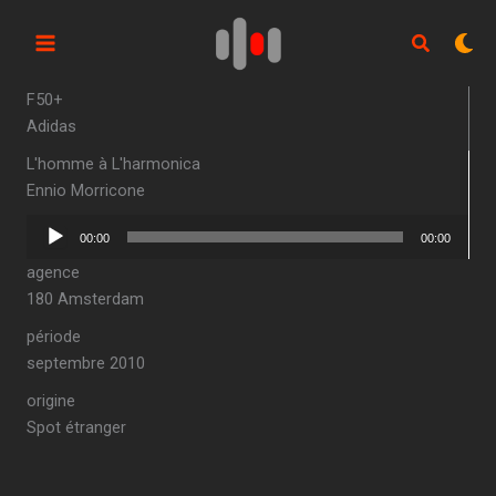
Aller
au
contenu
F50+
Adidas
L'homme à L'harmonica
Ennio Morricone
Lecteur
00:00
00:00
audio
agence
180 Amsterdam
période
septembre 2010
origine
Spot étranger