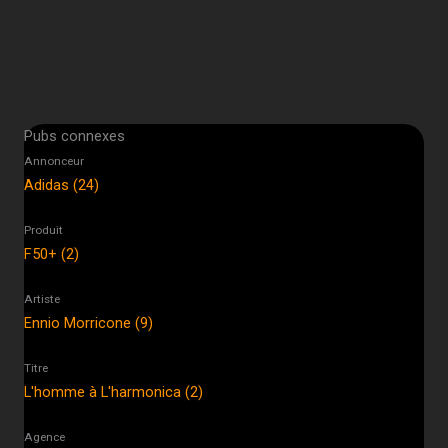
Pubs connexes
Annonceur
Adidas (24)
Produit
F50+ (2)
Artiste
Ennio Morricone (9)
Titre
L'homme à L'harmonica (2)
Agence