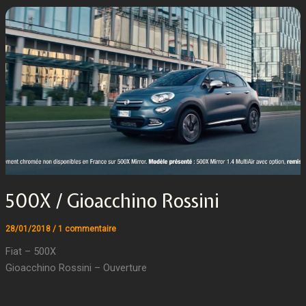
500X / Gioacchino Rossini
28/01/2018
/
1 commentaire
Fiat – 500X
Gioacchino Rossini – Ouverture