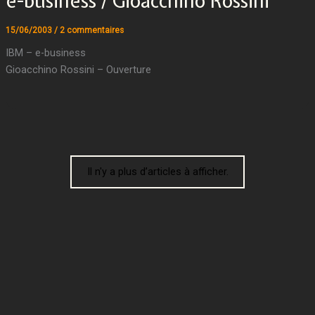
e-business / Gioacchino Rossini
15/06/2003
/
2 commentaires
IBM – e-business
Gioacchino Rossini – Ouverture
Il n'y a plus d’articles à afficher.