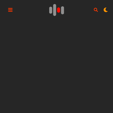
Aller
au
contenu