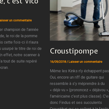
, c’est Vico
aisser un commentaire
er champion de l’année
ude, le roi de la pomme
s cette fois-ci il n’aura
Croustipompe
 usurpé le titre de roi de
n effet, notre scanner à
’a tout de suite repéré
16/09/2018
/
Laisser un commentaire
écran.
Même les Kinks n’y échappent pas
Oui, encore un riff de guitare qui
ressemble à s’y méprendre à du
« déjà-vu » (prononcez « déjàvou »,
l’américaine c’est plus classe). C’e
donc Findus et ses succulents
Croustibat qui se collent à la facile