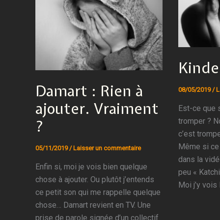
Kinde
Damart : Rien à
08/05/2019
/
L
ajouter. Vraiment
Est-ce que s
tromper ? N
?
c’est trompe
Même si ce 
05/11/2019
/
Laisser un commentaire
dans la vidé
Enfin si, moi je vois bien quelque
peu « Katchi
chose à ajouter. Ou plutôt j’entends
Moi j’y vois 
ce petit son qui me rappelle quelque
chose… Damart revient en TV. Une
prise de parole signée d’un collectif