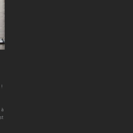
 !
 à
st