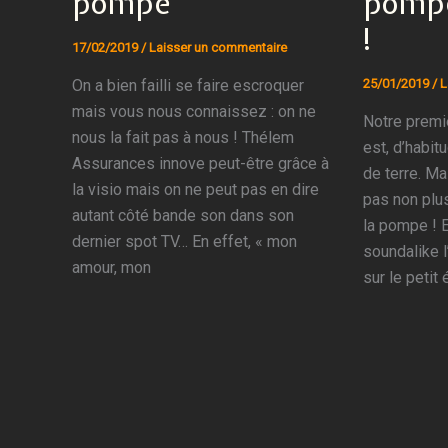
pompé
pompe
!
17/02/2019
/
Laisser un commentaire
On a bien failli se faire escroquer
25/01/2019
/
L
mais vous nous connaissez : on ne
Notre premi
nous la fait pas à nous ! Thélem
est, d’habit
Assurances innove peut-être grâce à
de terre. Mai
la visio mais on ne peut pas en dire
pas non plus
autant côté bande son dans son
la pompe ! E
dernier spot TV… En effet, « mon
soundalike l
amour, mon
sur le petit 