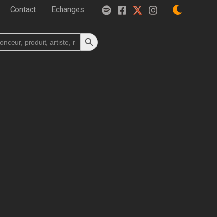
Contact
Echanges
Search Button
h