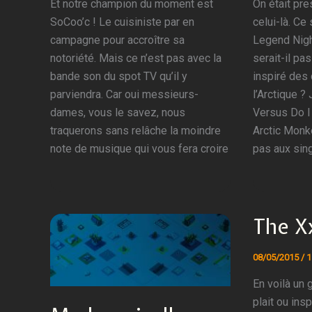
Et notre champion du moment est
On était pr
SoCoo’c ! Le cuisiniste par en
celui-là. Ce
campagne pour accroître sa
Legend Nigh
notoriété. Mais ce n’est pas avec la
serait-il pas
bande son du spot TV qu’il y
inspiré des
parviendra. Car oui messieurs-
l’Arctique 
dames, vous le savez, nous
Versus Do 
traquerons sans relâche la moindre
Arctic Monk
note de musique qui vous fera croire
pas aux sin
The Xx
08/05/2015
/
1
En voilà un g
plait ou ins