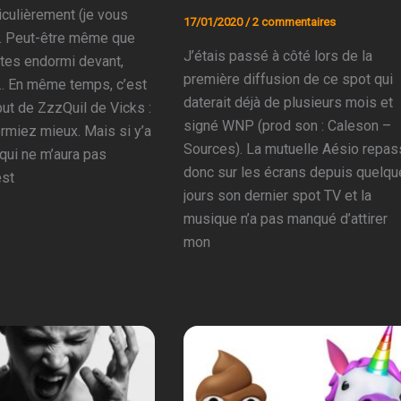
iculièrement (je vous
17/01/2020
/
2 commentaires
. Peut-être même que
J’étais passé à côté lors de la
tes endormi devant,
première diffusion de ce spot qui
r… En même temps, c’est
daterait déjà de plusieurs mois et
ut de ZzzQuil de Vicks :
signé WNP (prod son : Caleson –
rmiez mieux. Mais si y’a
Sources). La mutuelle Aésio repa
 qui ne m’aura pas
donc sur les écrans depuis quelq
est
jours son dernier spot TV et la
musique n’a pas manqué d’attirer
mon