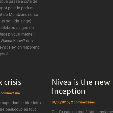
esque passé à côté de
 spot pour le parfum
t de Montblanc ne se
 un poil (de singe)
 célèbres singes de
? Jugez-vous-même !
I Wanna Know? des
eys : Hey, on n’apprend
ges à
 crisis
Nivea is the new
Inception
 commentaire
roupe dont le titre Intro
01/05/2015
/
2 commentaires
pire beaucoup en tout
Oui, j’aurais pu tout à fait simplem