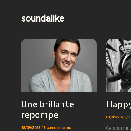
soundalike
Une brillante
Happy
repompe
01/05/2021
/
L
Ce spot ne 
18/09/2022
/
3 commentaires