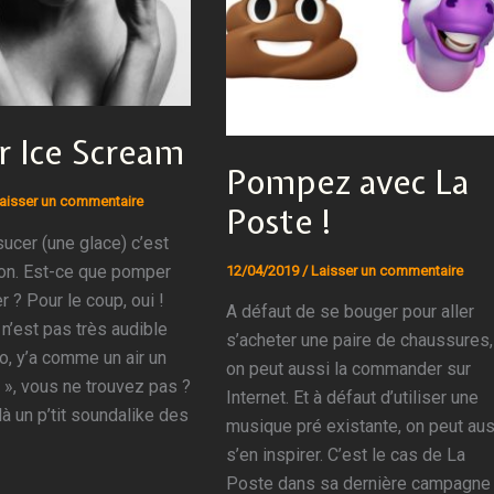
r Ice Scream
Pompez avec La
aisser un commentaire
Poste !
ucer (une glace) c’est
on. Est-ce que pomper
12/04/2019
/
Laisser un commentaire
r ? Pour le coup, oui !
A défaut de se bouger pour aller
n’est pas très audible
s’acheter une paire de chaussures,
o, y’a comme un air un
on peut aussi la commander sur
 », vous ne trouvez pas ?
Internet. Et à défaut d’utiliser une
là un p’tit soundalike des
musique pré existante, on peut au
s’en inspirer. C’est le cas de La
Poste dans sa dernière campagne