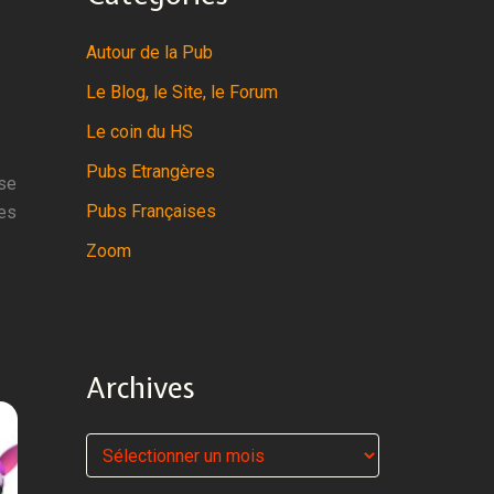
Autour de la Pub
Le Blog, le Site, le Forum
Le coin du HS
Pubs Etrangères
sse
Pubs Françaises
ues
Zoom
Archives
A
r
c