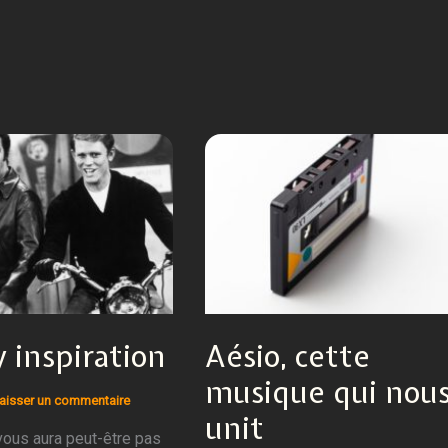
 inspiration
Aésio, cette
musique qui nou
aisser un commentaire
unit
vous aura peut-être pas