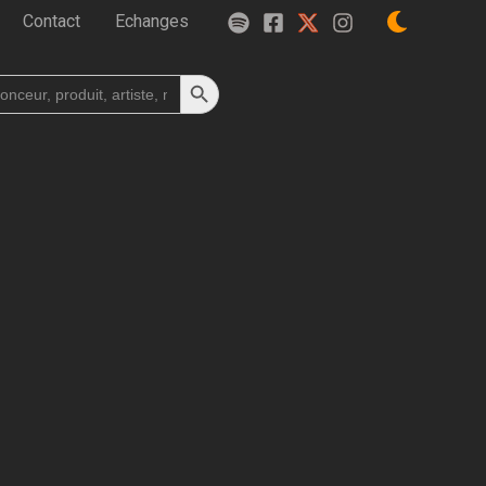
Contact
Echanges
Search Button
h