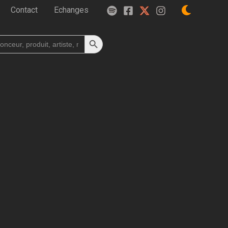
Contact
Echanges
Search Button
h