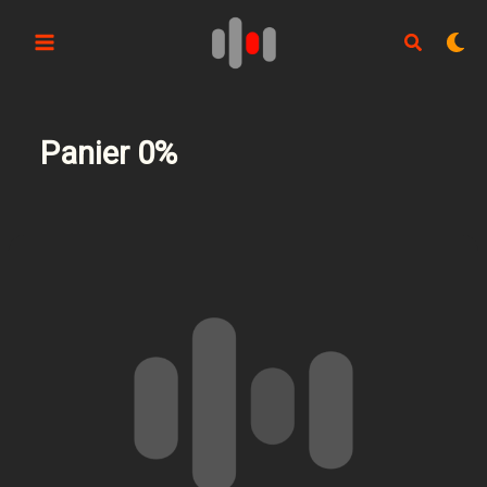
Aller
au
contenu
Panier 0%