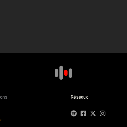
ions
Réseaux
s