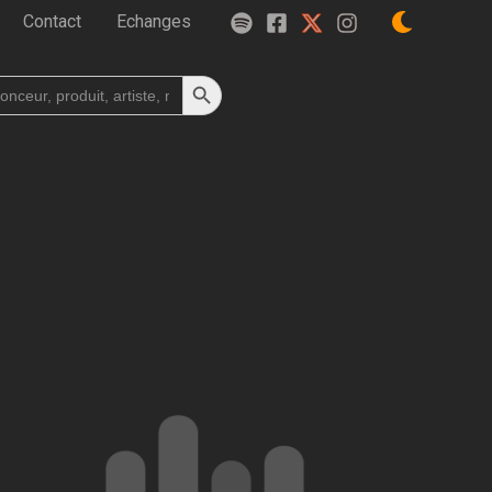
Contact
Echanges
Search Button
h