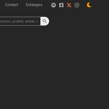
Contact
Echanges
Search Button
h