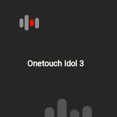
Aller
au
contenu
Onetouch Idol 3