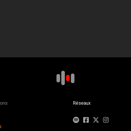
ions
Réseaux
s