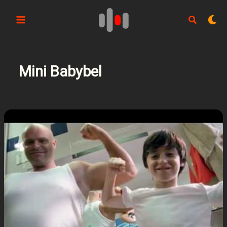
Aller
au
contenu
Mini Babybel