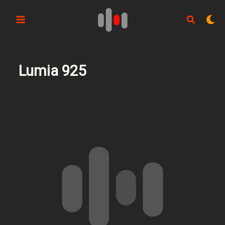
Aller
au
contenu
Lumia 925