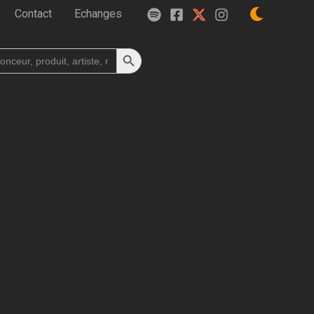
Contact
Echanges
Search Button
h