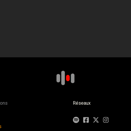
ions
Réseaux
s