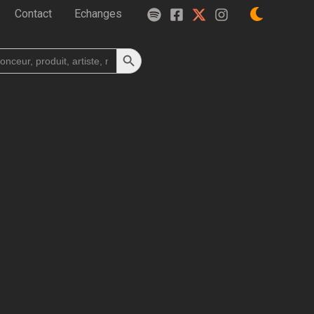
Contact
Echanges
Search Button
h