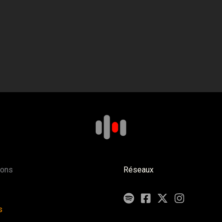
ions
Réseaux
s