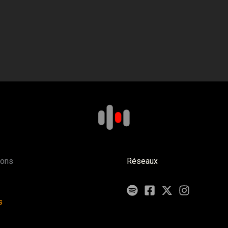
ions
Réseaux
s