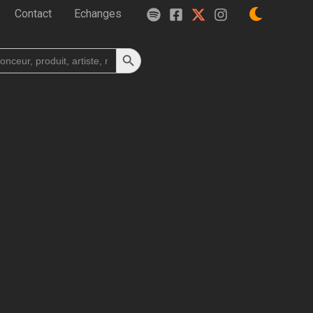
Contact
Echanges
Search Button
h