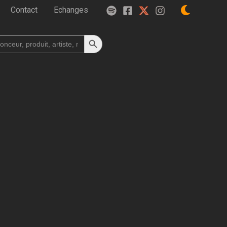
Contact
Echanges
Search Button
h