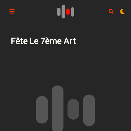
Aller
au
contenu
Fête Le 7ème Art