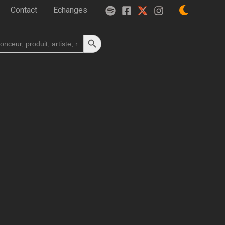
Contact
Echanges
Search Button
h