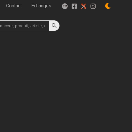
Contact
Echanges
Search Button
h