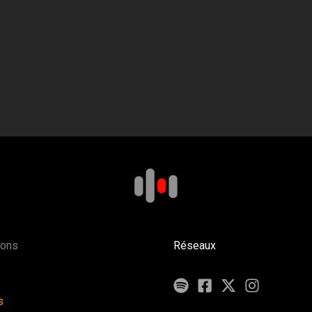
ions
Réseaux
s