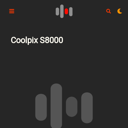
Aller
au
contenu
Coolpix S8000