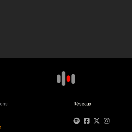
ions
Réseaux
s