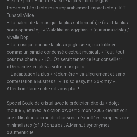
– Notre prix « Effie » de la scie la plus efficace (pas
forcement épatante mais imparablement impactante ) : K.T.
Tunstall/Alice.
– La palme de la musique la plus sublimina(b)le (c.a.d. la plus
sous-optimisée) : « Walk like an egyptian » (quasi inaudible) /
Vivelle Dop.
– La musique connue la plus « jingleisée », c.a.d.utilisée
comme un simple condensé d’extrait musical : « Tout, tout
pour ma cherie » / LCL. On serait tenter de leur conseiller :
« Demandez en plus a votre musique ».
– L’adaptation la plus « réclamière » va allegrement et sans
contestation à Business : « It’s so easy, it’s So-omfy »…
Attention ! Rime riche s’il vous plait !
Special Boule de cristal avec la prédiction dite du « doigt
mouillé », et avec la diction d’Albert Simon : 2006 devrait voir
une utilisation accrue de chansons dépouillées, simples voire
minimalistes (cf J.Gonzales ; A.Mann…) synonymes
d’authenticité.