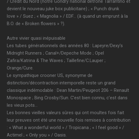
/ Credit du Nord (notre Gondry national détrône Tarrantino et
devient le nouveau juke box publicitaire) ; « Punch drunk
love » / Suez ; « Magnolia » / EDF… (à quand un emprunt à la
B.O. de « Broken flowers » ?).
Autre vivier quasi inépuisable
Les tubes générationnels des années 80 : Lapeyre/Dexy’s
Midnight Runners ; Canal+/Depeche Mode ; Opel
Zafira/Katrina & The Waves ; Taillefine/C.Lauper ;
Orange/Cure.
Le sympathique crooner US, synonyme de
distinction/décontraction intemporelle reste un grand
classique indémodable : Dean Martin/Peugeot 206 – Renault
Monospace ; Bing Crosby/Sun. C’est bien connu, c’est dans
les vieux pots…
Les bonnes vieilles valeurs sûres qui ont moultes fois fait
leur preuves ont été une nouvelle fois remises à contribution
: « What a wonderful world » / Tropicana ; « I feel good » /
Actimel ; « Only you » / Oasis.