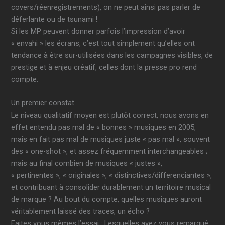
covers/réenregistrements), on ne peut ainsi pas parler de
déferlante ou de tsunami !
Si les MP peuvent donner parfois l’impression d’avoir
« envahi » les écrans, c’est tout simplement qu’elles ont
tendance à être sur-utilisées dans les campagnes visibles, de
prestige et à enjeu créatif, celles dont la presse pro rend
compte.
Un premier constat
Le niveau qualitatif moyen est plutôt correct, nous avons en
effet entendu pas mal de « bonnes » musiques en 2005,
mais en fait pas mal de musiques juste « pas mal », souvent
des « one-shot », et assez fréquemment interchangeables ;
mais au final combien de musiques « justes »,
« pertinentes », « originales », « distinctives/differenciantes »,
et contribuant à consolider durablement un territoire musical
de marque ? Au bout du compte, quelles musiques auront
véritablement laissé des traces, un écho ?
Faites vous mêmes l’essai : Lesquelles avez vous remarqué