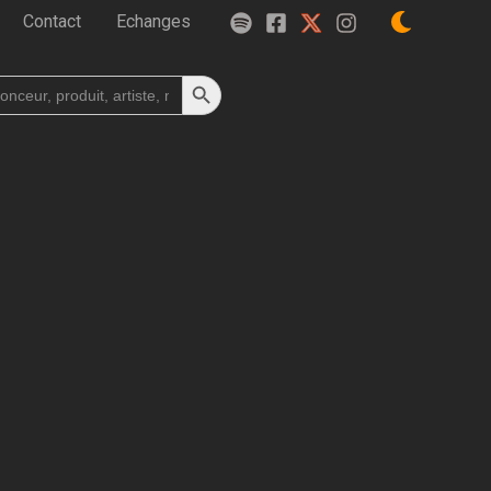
Contact
Echanges
Search Button
h