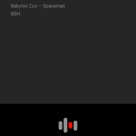
Babylon Zoo – Spaceman
BBH