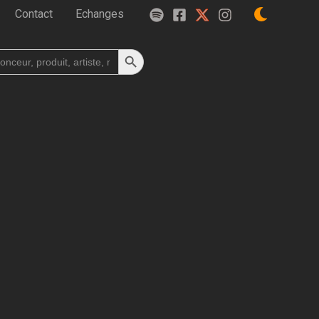
Contact
Echanges
Search Button
h