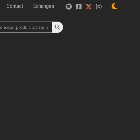
Contact
Echanges
Search Button
h