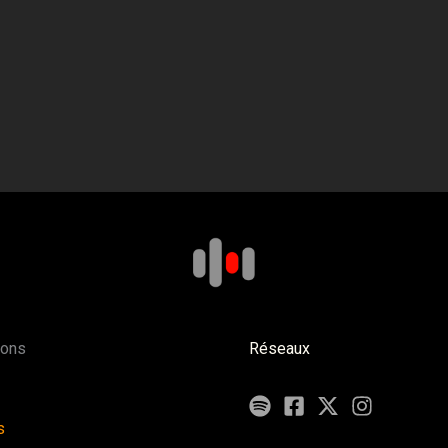
ions
Réseaux
s