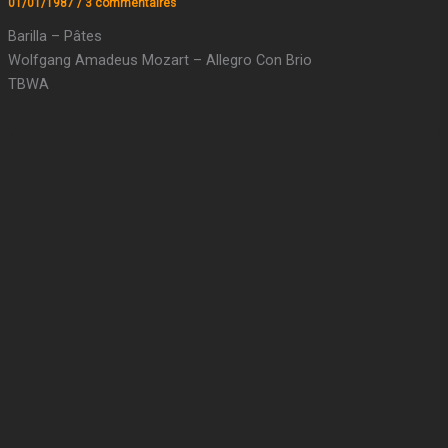
01/01/1987
/
3 commentaires
Barilla – Pâtes
Wolfgang Amadeus Mozart – Allegro Con Brio
TBWA