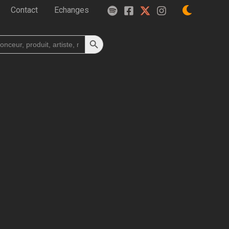
Contact
Echanges
Search Button
h