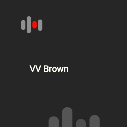
Aller
au
contenu
VV Brown