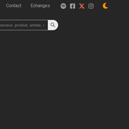
Contact
Echanges
Search Button
h