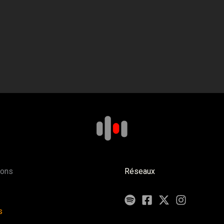
ions
Réseaux
s