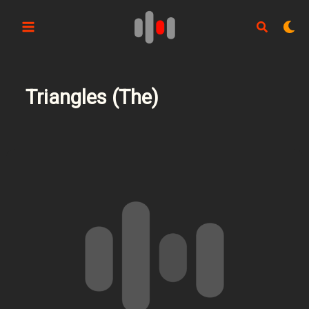
Aller
au
contenu
Triangles (The)