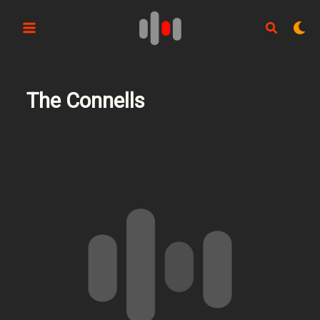
Aller
au
contenu
The Connells