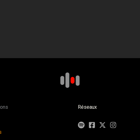
ions
Réseaux
s