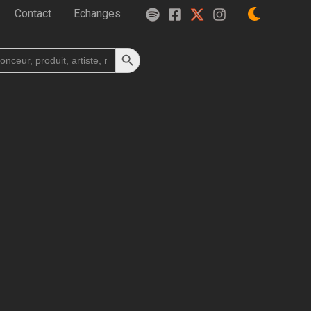
Contact
Echanges
Search Button
h