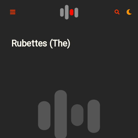
Aller
au
contenu
Rubettes (The)