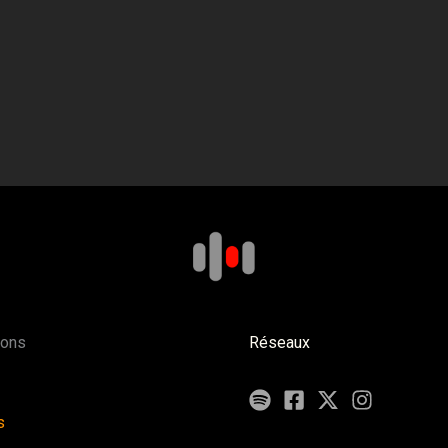
ions
Réseaux
s