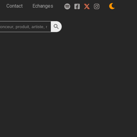
Contact
Echanges
Search Button
h