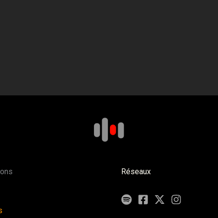
ions
Réseaux
s