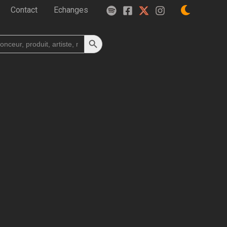
Contact
Echanges
Search Button
h