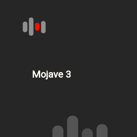
Aller
au
contenu
Mojave 3