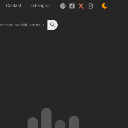
Contact
Echanges
Search Button
h