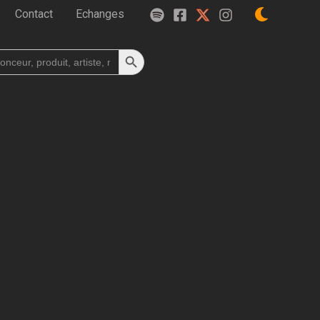
Contact
Echanges
Search Button
h