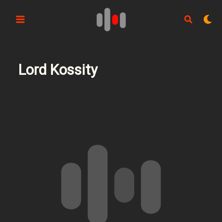
Aller
au
contenu
Lord Kossity