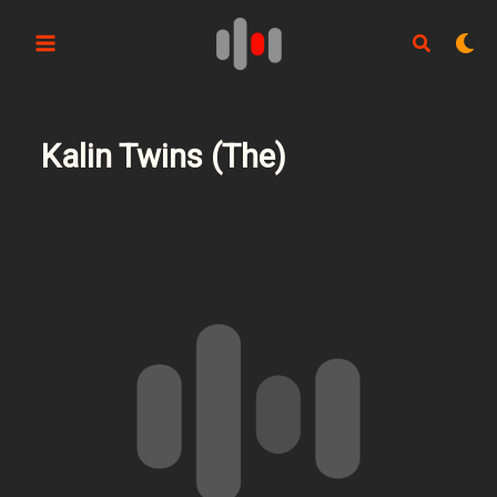
Aller
au
contenu
Kalin Twins (The)