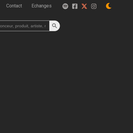
Contact
Echanges
Search Button
h