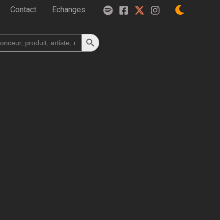
Contact
Echanges
Search Button
h