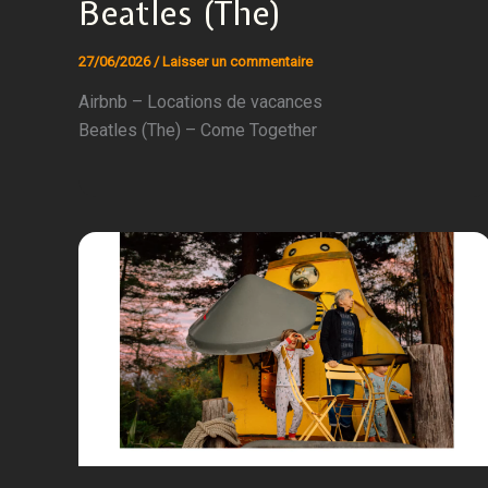
Beatles (The)
27/06/2026
/
Laisser un commentaire
Airbnb – Locations de vacances
Beatles (The) – Come Together