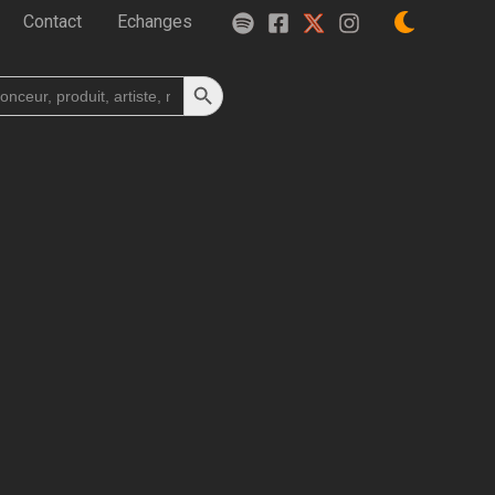
Contact
Echanges
Search Button
h