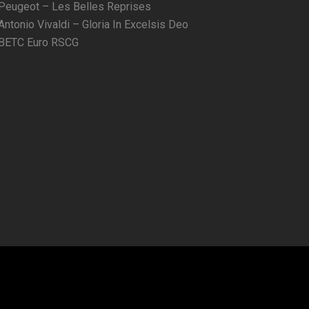
Peugeot – Les Belles Reprises
Antonio Vivaldi – Gloria In Excelsis Deo
BETC Euro RSCG