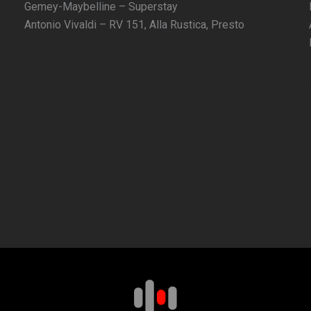
Gemey-Maybelline – Superstay
Antonio Vivaldi – RV 151, Alla Rustica, Presto