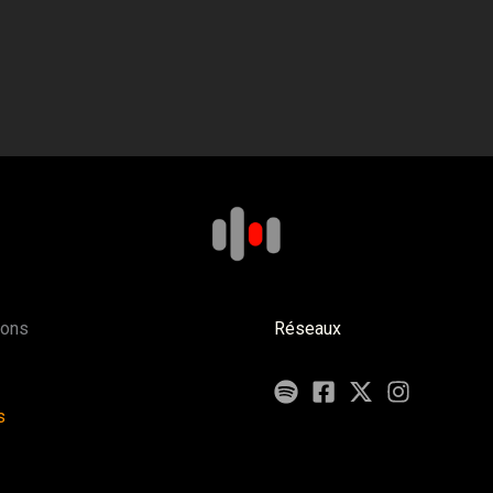
ions
Réseaux
s