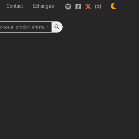
Contact
Echanges
Search Button
h