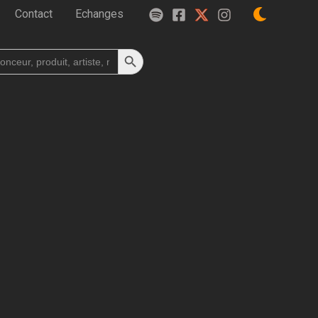
Contact
Echanges
Search Button
h