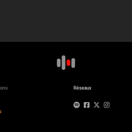
ions
Réseaux
s