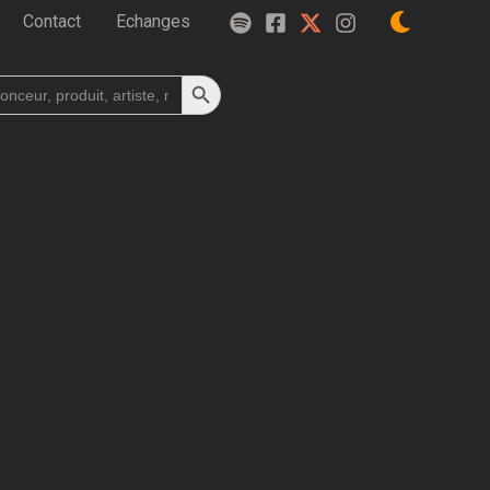
Contact
Echanges
Search Button
h