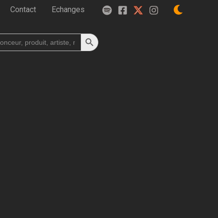
Contact
Echanges
Search Button
h