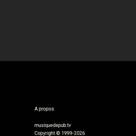
A propos
musiquedepub.tv
Copyright © 1999-2026