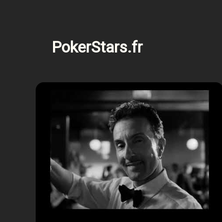
PokerStars.fr