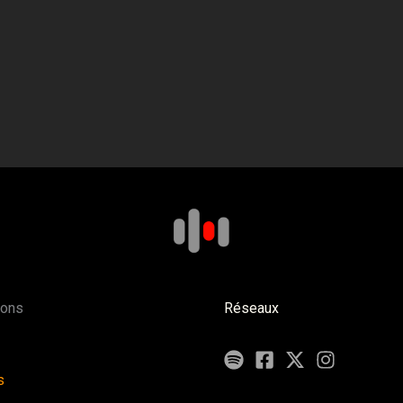
ions
Réseaux
s