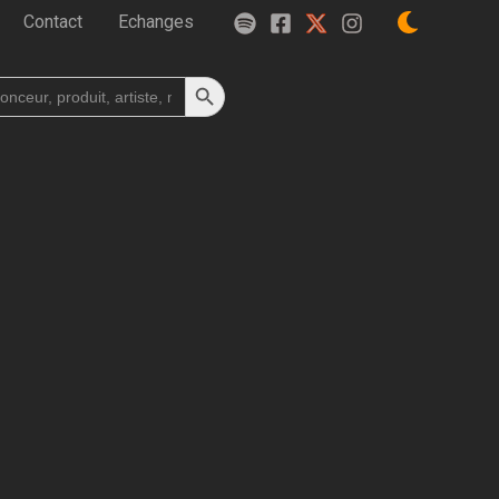
Contact
Echanges
Search Button
h