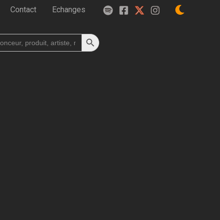
Contact
Echanges
Search Button
h