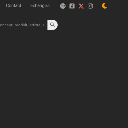
Contact
Echanges
Search Button
h