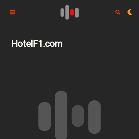
Aller
au
contenu
HotelF1.com